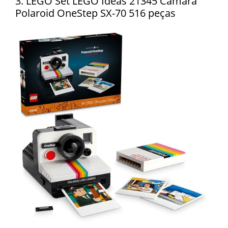
3. LEGO Set LEGO Ideas 21345 Câmara
Polaroid OneStep SX-70 516 peças